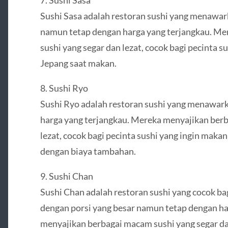
Sushi Sasa adalah restoran sushi yang menawark
namun tetap dengan harga yang terjangkau. M
sushi yang segar dan lezat, cocok bagi pecinta 
Jepang saat makan.
8. Sushi Ryo
Sushi Ryo adalah restoran sushi yang menawar
harga yang terjangkau. Mereka menyajikan berb
lezat, cocok bagi pecinta sushi yang ingin maka
dengan biaya tambahan.
9. Sushi Chan
Sushi Chan adalah restoran sushi yang cocok ba
dengan porsi yang besar namun tetap dengan ha
menyajikan berbagai macam sushi yang segar dan