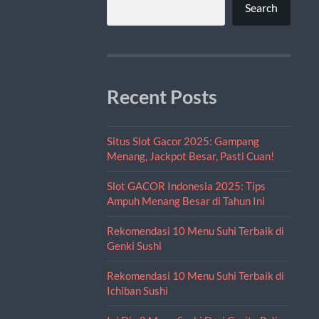
Search
Recent Posts
Situs Slot Gacor 2025: Gampang
Menang, Jackpot Besar, Pasti Cuan!
Slot GACOR Indonesia 2025: Tips
Ampuh Menang Besar di Tahun Ini
Rekomendasi 10 Menu Suhi Terbaik di
Genki Sushi
Rekomendasi 10 Menu Suhi Terbaik di
Ichiban Sushi