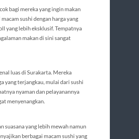
ocok bagi mereka yang ingin makan
 macam sushi dengan harga yang
roll yang lebih eksklusif. Tempatnya
alaman makan di sini sangat
enal luas di Surakarta. Mereka
yang terjangkau, mulai dari sushi
Tempatnya nyaman dan pelayanannya
gat menyenangkan.
kan suasana yang lebih mewah namun
enyajikan berbagai macam sushi yang