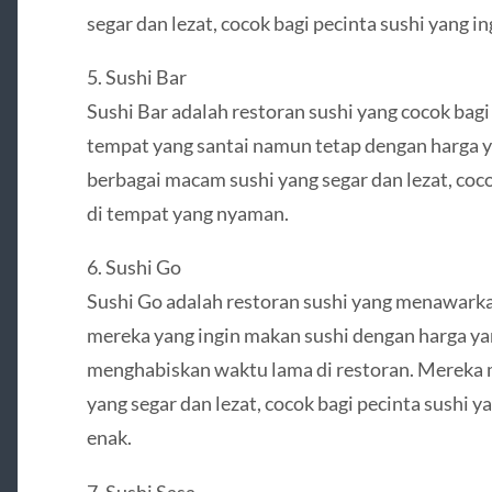
segar dan lezat, cocok bagi pecinta sushi yang 
5. Sushi Bar
Sushi Bar adalah restoran sushi yang cocok bagi
tempat yang santai namun tetap dengan harga
berbagai macam sushi yang segar dan lezat, coco
di tempat yang nyaman.
6. Sushi Go
Sushi Go adalah restoran sushi yang menawarkan
mereka yang ingin makan sushi dengan harga ya
menghabiskan waktu lama di restoran. Mereka 
yang segar dan lezat, cocok bagi pecinta sushi 
enak.
7. Sushi Sasa