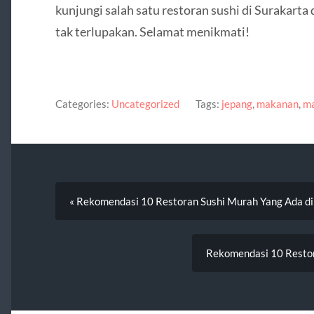
kunjungi salah satu restoran sushi di Surakart
tak terlupakan. Selamat menikmati!
Categories:
Uncategorized
Tags:
jepang
,
makanan
,
ma
« Rekomendasi 10 Restoran Sushi Murah Yang Ada d
Rekomendasi 10 Restor