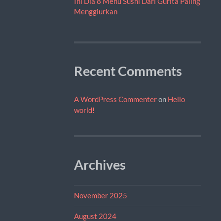
Ini Dia 8 Menu Sushi Dari Gurita Paling
Menggiurkan
Recent Comments
A WordPress Commenter
on
Hello
world!
Archives
November 2025
August 2024