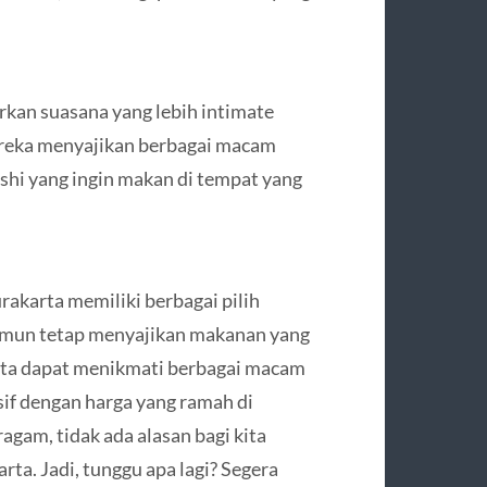
kan suasana yang lebih intimate
ereka menyajikan berbagai macam
sushi yang ingin makan di tempat yang
urakarta memiliki berbagai pilih
namun tetap menyajikan makanan yang
karta dapat menikmati berbagai macam
sif dengan harga yang ramah di
agam, tidak ada alasan bagi kita
rta. Jadi, tunggu apa lagi? Segera