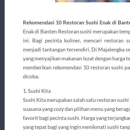
Rekomendasi 10 Restoran Sushi Enak di Bant
Enak di Banten Restoran sushi merupakan temp
ini. Bagi pecinta kuliner, mencari restoran
menjadi tantangan tersendiri. Di Majalengka se
yang menyajikan makanan lezat dengan harga ter
memberikan rekomendasi 10 restoran sushi pa
dicoba.
1. Sushi Kita
Sushi Kita merupakan salah satu restoran sushi
suasana yang cozy dan pilihan menu yang berag
favorit bagi pecinta sushi. Harga yang terjangk
yang tepat bagi yang ingin menikmati sushi tan