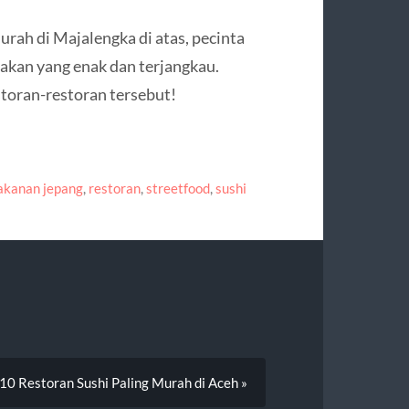
rah di Majalengka di atas, pecinta
makan yang enak dan terjangkau.
storan-restoran tersebut!
kanan jepang
,
restoran
,
streetfood
,
sushi
0 Restoran Sushi Paling Murah di Aceh »