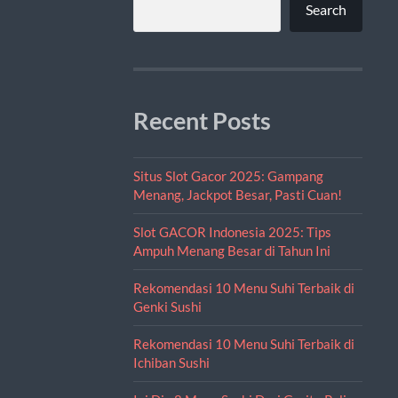
Search
Recent Posts
Situs Slot Gacor 2025: Gampang
Menang, Jackpot Besar, Pasti Cuan!
Slot GACOR Indonesia 2025: Tips
Ampuh Menang Besar di Tahun Ini
Rekomendasi 10 Menu Suhi Terbaik di
Genki Sushi
Rekomendasi 10 Menu Suhi Terbaik di
Ichiban Sushi