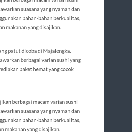
enawarkan suasana yang nyaman dan
ggunakan bahan-bahan berkualitas,
an makanan yang disajikan.
ang patut dicoba di Majalengka.
nawarkan berbagai varian sushi yang
enyediakan paket hemat yang cocok
ikan berbagai macam varian sushi
enawarkan suasana yang nyaman dan
ggunakan bahan-bahan berkualitas,
n makanan yang disajikan.