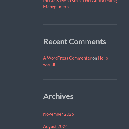
Ini Dia 8 Menu Sushi Dari Gurita Paling
Menggiurkan
Recent Comments
A WordPress Commenter
on
Hello
world!
Archives
November 2025
August 2024