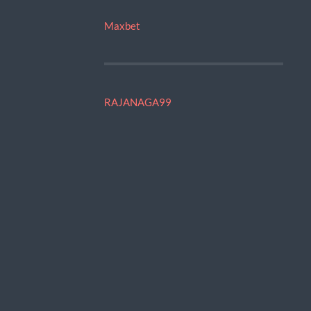
Maxbet
RAJANAGA99