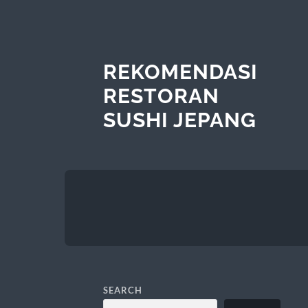
REKOMENDASI
RESTORAN
SUSHI JEPANG
SEARCH