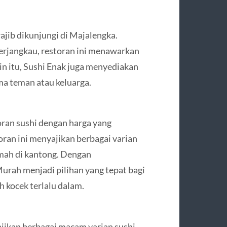
ajib dikunjungi di Majalengka.
erjangkau, restoran ini menawarkan
in itu, Sushi Enak juga menyediakan
a teman atau keluarga.
ran sushi dengan harga yang
ran ini menyajikan berbagai varian
amah di kantong. Dengan
rah menjadi pilihan yang tepat bagi
 kocek terlalu dalam.
jikan berbagai macam varian sushi