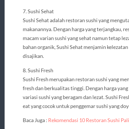
7. Sushi Sehat
Sushi Sehat adalah restoran sushi yang mengu
makanannya. Dengan harga yang terjangkau, re
macam varian sushi yang sehat namun tetap le
bahan organik, Sushi Sehat menjamin kelezata
disajikan.
8. Sushi Fresh
Sushi Fresh merupakan restoran sushi yang me
fresh dan berkualitas tinggi. Dengan harga yan
variasi sushi yang beragam dan lezat. Sushi Fre
eat yang cocok untuk penggemar sushi yang do
Baca Juga :
Rekomendasi 10 Restoran Sushi Pali